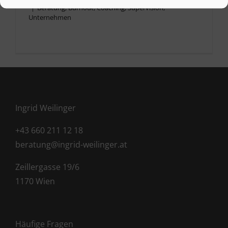
|
Beratung
,
Burnout
,
Coaching
,
Supervision
,
Unternehmen
Ingrid Weilinger
+43 660 211 12 18
beratung@ingrid-weilinger.at
Zeillergasse 19/6
1170 Wien
Häufige Fragen