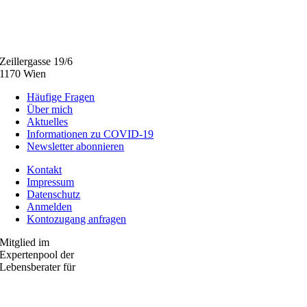
+43 660 211 12
18
beratung@ingrid-
weilinger.at
Zeillergasse 19/6
1170 Wien
Häufige Fragen
Über mich
Aktuelles
Informationen zu COVID-19
Newsletter abonnieren
Kontakt
Impressum
Datenschutz
Anmelden
Kontozugang anfragen
Mitglied im
Expertenpool der
Lebensberater für