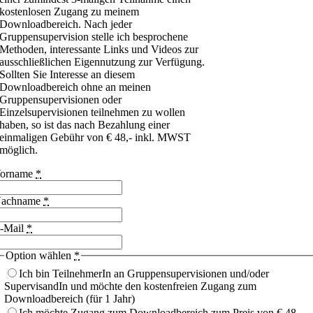
kostenlosen Zugang zu meinem
Downloadbereich. Nach jeder
Gruppensupervision stelle ich besprochene
Methoden, interessante Links und Videos zur
ausschließlichen Eigennutzung zur Verfügung.
Sollten Sie Interesse an diesem
Downloadbereich ohne an meinen
Gruppensupervisionen oder
Einzelsupervisionen teilnehmen zu wollen
haben, so ist das nach Bezahlung einer
einmaligen Gebühr von € 48,- inkl. MWST
möglich.
orname
*
achname
*
-Mail
*
Option wählen
*
Ich bin TeilnehmerIn an Gruppensupervisionen und/oder
SupervisandIn und möchte den kostenfreien Zugang zum
Downloadbereich (für 1 Jahr)
Ich möchte Zugang zum Downloadbereich zum Preis von € 48,-