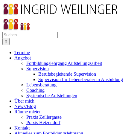
Zum
Inhalt
springen
Suche
nach:
Termine
Angebot
Fortbildungslehrgang Aufstellungsarbeit
Supervision
Berufsbegleitende Supervision
Supervision für Lebensberater in Ausbildung
Lebensberatung
Coaching
Systemische Aufstellungen
Über mich
News/Blog
Räume mieten
Praxis Zeillergasse
Praxis Hetzendorf
Kontakt
Aktuelles zum Fortbildungslehrgang