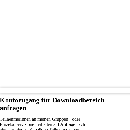
Kontozugang für Downloadbereich
anfragen
TeilnehmerInnen an meinen Gruppen- oder
Einzelsupervisionen erhalten auf Anfrage nach
einer zumindest 3-maligen Teilnahme einen