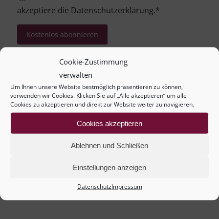
akzeptiere die
Datenschutzerklärung
.*
Cookie-Zustimmung
Der Schutz Ihrer persönlichen Daten ist mir sehr
verwalten
wichtig. Um einen Missbrauch Ihrer E-Mail-Adresse
Um Ihnen unsere Website bestmöglich präsentieren zu können,
verwenden wir Cookies. Klicken Sie auf „Alle akzeptieren“ um alle
zu vermeiden, erhalten Sie kurz nach der
Cookies zu akzeptieren und direkt zur Website weiter zu navigieren.
Newsletter-Anmeldung eine E-Mail mit einem
Cookies akzeptieren
Bestätigungslink. Erst nach dem Bestätigen wird
Ihre E-Mail-Adresse in den Verteiler aufgenommen.
Ablehnen und Schließen
Details zur Datenverwendung finden Sie in der
Einstellungen anzeigen
Datenschutzerklärung
.
Datenschutz
Impressum