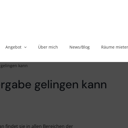
Angebot
Über mich
News/Blog
Räume miete
 gelingen kann
rgabe gelingen kann
n findet sie in allen Bereichen der