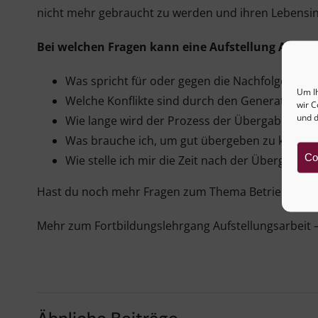
nicht mehr gebraucht zu werden und ihren Lebensinh
Bei welchen Fragen kann eine Aufstellung Antwo
Was spricht für oder gegen die Nachfolge bzw.
Um I
Welche Konflikte sind durch den Generationenw
wir C
und d
Wie lange wird der Prozess der Übergabe wahr
Was brauche ich, um gut übergeben zu können
Co
Wie stelle ich mir die Zeit nach der Übergabe v
Hast du noch mehr Fragen zum Thema Betriebsüber
Mehr zum Fortbildungslehrgang Aufstellungsarbeit 