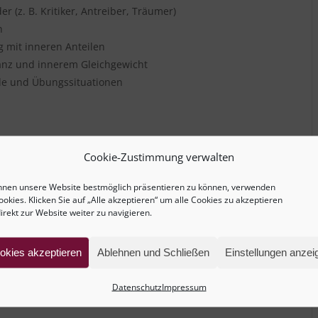
 (z. B. Kritiker, Antreiber, Träumer)
n
 mit inneren Anteilen
tanz und innerem Gleichgewicht
ele und Übungssituationen
Cookie-Zustimmung verwalten
nd wie es Klientinnen beeinflusst.
en, um Ihre Klientinnen bei der Arbeit mit ihren inneren
hnen unsere Website bestmöglich präsentieren zu können, verwenden
ookies. Klicken Sie auf „Alle akzeptieren“ um alle Cookies zu akzeptieren
irekt zur Website weiter zu navigieren.
:
okies akzeptieren
Ablehnen und Schließen
Einstellungen anzei
n Kleingruppen, tauschen uns in der Gruppe aus und üben
die Methoden selbst und gewinnen Sicherheit in deren
Datenschutz
Impressum