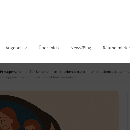
Angebot
Über mich
News/Blog
Räume miete
 Privatpersonen
Für Unternehmen
LebensberaterInnen
LebensberaterInnen
Gruppensupervision – Arbeit mit Inneren Anteilen