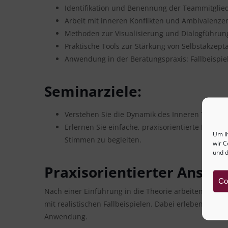
Identifikation und Benennung der Teammitglieder
Arbeit mit inneren Konflikten und Ambivalenze
Methoden zur Visualisierung und Dialogführung
Praktische Tools zur Stärkung von Selbstakzep
Anwendung in der Beratungspraxis: Fallbeispi
Seminarziele:
Verstehen Sie die Dynamik des Inneren Teams u
Erlernen Sie einfache, praxisorientierte Method
Um I
Stimmen zu begleiten.
wir C
und d
Praxisorientierter Ansatz
Co
Nach einer Einführung in die Theorie arbeiten wir i
mit realistischen Fallbeispielen. Dabei erleben Sie 
Anwendung.