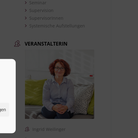
Seminar
Supervision
SupervisorInnen
Systemische Aufstellungen
VERANSTALTERIN
gen
Ingrid Weilinger