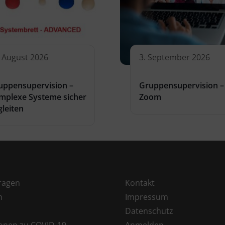
. August 2026
3. September 2026
uppensupervision –
Gruppensupervision –
mplexe Systeme sicher
Zoom
gleiten
ragen
Kontakt
h
Impressum
Datenschutz
ionen zu COVID-19
Anmelden