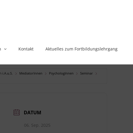
n
Kontakt
Aktuelles zum Fortbildungslehrgang
 i.A.u.S.
MediatorInnen
PsychologInnen
Seminar
DATUM
06. Sep. 2025