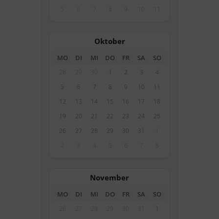
5
6
7
8
9
10
11
Oktober
MO
DI
MI
DO
FR
SA
SO
28
29
30
1
2
3
4
5
6
7
8
9
10
11
12
13
14
15
16
17
18
19
20
21
22
23
24
25
26
27
28
29
30
31
1
2
3
4
5
6
7
8
November
MO
DI
MI
DO
FR
SA
SO
26
27
28
29
30
31
1