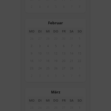
2
3
4
5
6
7
8
Februar
MO
DI
MI
DO
FR
SA
SO
26
27
28
29
30
31
1
2
3
4
5
6
7
8
9
10
11
12
13
14
15
16
17
18
19
20
21
22
23
24
25
26
27
28
1
2
3
4
5
6
7
8
März
MO
DI
MI
DO
FR
SA
SO
23
24
25
26
27
28
1