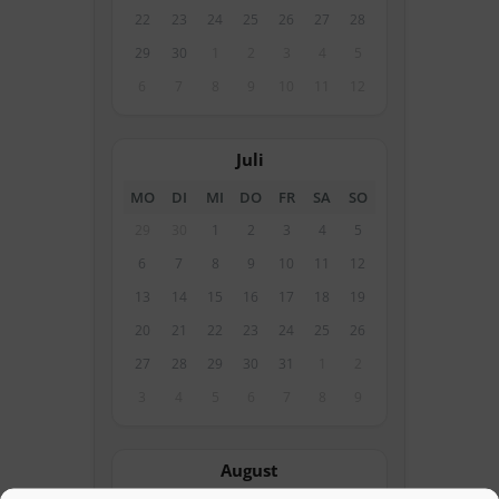
22
23
24
25
26
27
28
29
30
1
2
3
4
5
6
7
8
9
10
11
12
Juli
MO
DI
MI
DO
FR
SA
SO
29
30
1
2
3
4
5
6
7
8
9
10
11
12
13
14
15
16
17
18
19
20
21
22
23
24
25
26
27
28
29
30
31
1
2
3
4
5
6
7
8
9
August