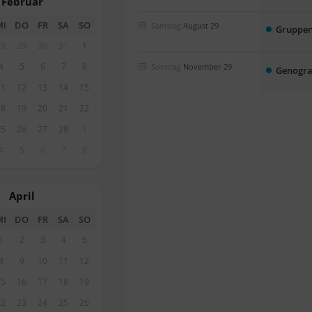
Februar
MI
DO
FR
SA
SO
Samstag
August 29
Gruppen
28
29
30
31
1
4
5
6
7
8
Sonntag
November 29
Genogra
11
12
13
14
15
18
19
20
21
22
25
26
27
28
1
4
5
6
7
8
April
MI
DO
FR
SA
SO
1
2
3
4
5
8
9
10
11
12
15
16
17
18
19
22
23
24
25
26