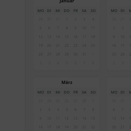
Januar
MO
DI
MI
DO
FR
SA
SO
MO
DI
29
30
31
1
2
3
4
26
27
5
6
7
8
9
10
11
2
3
12
13
14
15
16
17
18
9
10
19
20
21
22
23
24
25
16
17
26
27
28
29
30
31
1
23
24
2
3
4
5
6
7
8
2
3
März
MO
DI
MI
DO
FR
SA
SO
MO
DI
23
24
25
26
27
28
1
30
31
2
3
4
5
6
7
8
6
7
9
10
11
12
13
14
15
13
14
16
17
18
19
20
21
22
20
21