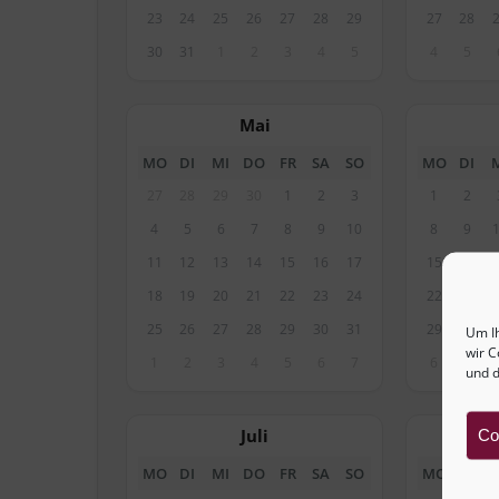
23
24
25
26
27
28
29
27
28
30
31
1
2
3
4
5
4
5
Mai
MO
DI
MI
DO
FR
SA
SO
MO
DI
27
28
29
30
1
2
3
1
2
4
5
6
7
8
9
10
8
9
11
12
13
14
15
16
17
15
16
18
19
20
21
22
23
24
22
23
25
26
27
28
29
30
31
29
30
Um I
wir C
1
2
3
4
5
6
7
6
7
und d
Juli
Co
MO
DI
MI
DO
FR
SA
SO
MO
DI