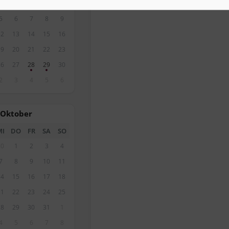
29
30
31
1
2
5
6
7
8
9
12
13
14
15
16
19
20
21
22
23
26
27
28
29
30
2
3
4
5
6
Oktober
MI
DO
FR
SA
SO
30
1
2
3
4
7
8
9
10
11
14
15
16
17
18
21
22
23
24
25
28
29
30
31
1
4
5
6
7
8