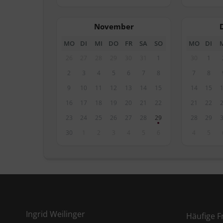
November
MO
DI
MI
DO
FR
SA
SO
MO
DI
26
27
28
29
30
31
1
30
1
2
3
4
5
6
7
8
7
8
9
10
11
12
13
14
15
14
15
16
17
18
19
20
21
22
21
22
23
24
25
26
27
28
29
28
29
30
1
2
3
4
5
6
4
5
Ingrid Weilinger
Häufige F