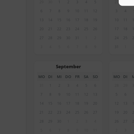
29
30
1
2
3
4
5
27
28
6
7
8
9
10
11
12
3
4
13
14
15
16
17
18
19
10
11
20
21
22
23
24
25
26
17
18
27
28
29
30
31
1
2
24
25
3
4
5
6
7
8
9
31
1
September
MO
DI
MI
DO
FR
SA
SO
MO
DI
31
1
2
3
4
5
6
28
29
7
8
9
10
11
12
13
5
6
14
15
16
17
18
19
20
12
13
21
22
23
24
25
26
27
19
20
28
29
30
1
2
3
4
26
27
5
6
7
8
9
10
11
2
3