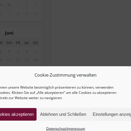
29
30
1
2
3
6
7
8
9
10
Juni
MI
DO
FR
SA
SO
3
4
5
6
7
10
11
12
13
14
17
18
19
20
21
Cookie-Zustimmung verwalten
24
25
26
27
28
1
2
3
4
5
hnen unsere Website bestmöglich präsentieren zu können, verwenden
ookies. Klicken Sie auf „Alle akzeptieren“ um alle Cookies zu akzeptieren
8
9
10
11
12
irekt zur Website weiter zu navigieren.
August
okies akzeptieren
Ablehnen und Schließen
Einstellungen anzei
MI
DO
FR
SA
SO
Datenschutz
Impressum