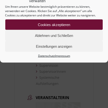
verwalten
Familienaufstellung
Um Ihnen unsere Website bestmöglich präsentieren zu können,
verwenden wir Cookies. Klicken Sie auf „Alle akzeptieren“ um alle
Fortbildung
Cookies zu akzeptieren und direkt zur Website weiter zu navigieren.
Für Privatpersonen
Für Unternehmen
Cookies akzeptieren
LebensberaterInnen
LebensberaterInnen
Ablehnen und Schließen
i.A.u.S.
Einstellungen anzeigen
MediatorInnen
PsychologInnen
Datenschutz
Impressum
Seminar
Supervision
SupervisorInnen
Systemische
Aufstellungen
VERANSTALTERIN