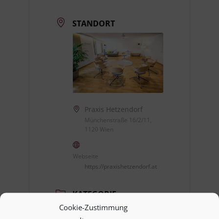
STANDORT
Praxis Hetzendorf
Münchenstraße 16/2/11,
1120 Wien
Webseite
https://praxishetzendorf.at
KATEGORIE
Cookie-Zustimmung
Coaches