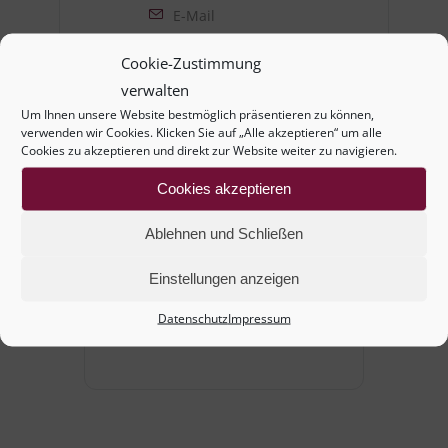
E-Mail
weilinger.i@aon.at
Cookie-Zustimmung
verwalten
Um Ihnen unsere Website bestmöglich präsentieren zu können,
verwenden wir Cookies. Klicken Sie auf „Alle akzeptieren“ um alle
Cookies zu akzeptieren und direkt zur Website weiter zu navigieren.
Cookies akzeptieren
Ablehnen und Schließen
+ Zu Google Kalender hinzufügen
Einstellungen anzeigen
+ iCal / Outlook exportieren
Datenschutz
Impressum