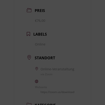
PREIS
€76,00
LABELS
Online
STANDORT
Online-Veranstaltung
via Zoom
Webseite
https://zoom.us/download