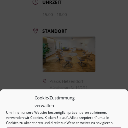
UHRZEIT
15:00 - 18:00
STANDORT
Praxis Hetzendorf
Münchenstraße 16/2/11,
1120 Wien
Cookie-Zustimmung
verwalten
Webseite
Um Ihnen unsere Website bestmöglich präsentieren zu können,
https://praxishetzendorf.at
verwenden wir Cookies. Klicken Sie auf „Alle akzeptieren“ um alle
Cookies zu akzeptieren und direkt zur Website weiter zu navigieren.