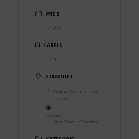
PREIS
€76,00
LABELS
Online
STANDORT
Online-Veranstaltung
via Zoom
Webseite
https://zoom.us/download