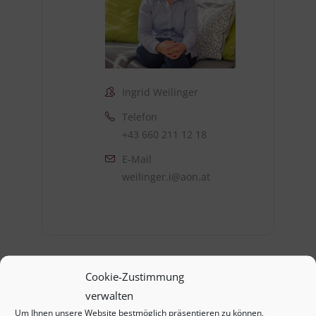
Ingrid Weilinger
Telefon
+43 660 211 12 18
E-Mail
weilinger.i@aon.at
Cookie-Zustimmung
verwalten
Um Ihnen unsere Website bestmöglich präsentieren zu können,
+ Zu Google Kalender hinzufügen