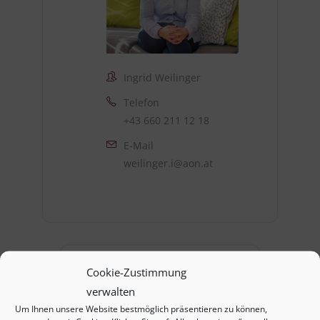
Ingrid Weilinger
Telefon
+43 660 211 12 18
E-Mail
weilinger.i@aon.at
Cookie-Zustimmung
verwalten
+ Zu Google Kalender hinzufügen
Um Ihnen unsere Website bestmöglich präsentieren zu können,