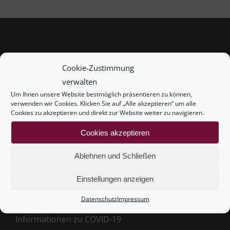
Ingrid Weilinger
Cookie-Zustimmung
+43 660 211 12 18
verwalten
Um Ihnen unsere Website bestmöglich präsentieren zu können,
beratung@ingrid-weilinger.at
verwenden wir Cookies. Klicken Sie auf „Alle akzeptieren“ um alle
Cookies zu akzeptieren und direkt zur Website weiter zu navigieren.
Zeillergasse 19/6
1170 Wien
Cookies akzeptieren
Ablehnen und Schließen
Häufige Fragen
Einstellungen anzeigen
Über mich
Datenschutz
Impressum
Aktuelles
Informationen zu COVID-19